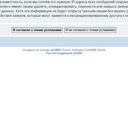
 известность, если мы сочтём это нужным. IP-адреса всех сообщений сохра
ля»» имеют право удалить, отредактировать, перенести или закрыть любую 
зе данных. Хотя эта информация не будет открыта третьим лицам без вашег
йствия хакеров, которые могут привести к несанкционированному доступу к н
Создано на основе
phpBB
® Forum Software © phpBB Group
Русская поддержка phpBB