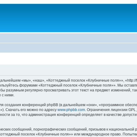
льнейшем «мы», «наш», «Коттеджный поселок «Клубничные поля»», «http://fo
 пользуйтесь форумами «Коттеджный поселок «Клубничные поля»». Мы оставля
о бы разумным регулярно просматривать этот текст на предмет изменений, 
 с ними.
я создания конференций phpBB (в дальнейшем «они», «программное обеспе
»). Скачать его можно по адресу
www.phpbb.com
. Ограничения лицензии GPL 
ности за то, что администрация конференций определяет в качестве допусти
ческих сообщений, порнографических сообщений, призывов к национальной р
 «Коттеджный поселок «Клубничные поля»» или международное право. Попыт