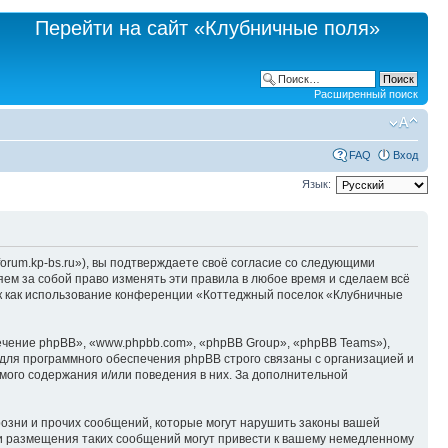
Перейти на сайт «Клубничные поля»
Расширенный поиск
FAQ
Вход
Язык:
rum.kp-bs.ru»), вы подтверждаете своё согласие со следующими
ем за собой право изменять эти правила в любое время и сделаем всё
так как использование конференции «Коттеджный поселок «Клубничные
чение phpBB», «www.phpbb.com», «phpBB Group», «phpBB Teams»),
для программного обеспечения phpBB строго связаны с организацией и
мого содержания и/или поведения в них. За дополнительной
озни и прочих сообщений, которые могут нарушить законы вашей
ки размещения таких сообщений могут привести к вашему немедленному